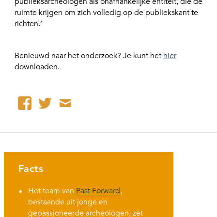
publieksarcheologen als onafhankelijke entiteit, die de
ruimte krijgen om zich volledig op de publiekskant te
richten.’
Benieuwd naar het onderzoek? Je kunt het
hier
downloaden.
Facts
Het team van
Past Forward
,
bestaande uit jonge en
gepassioneerde archeologen, zet