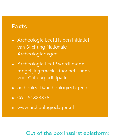
Facts
Archeologie Leeft! is een initiatief
van Stichting Nationale
Archeologiedagen
Archeologie Leeft! wordt mede
mogelijk gemaakt door het Fonds
voor Cultuurparticipatie
archeoleeft@archeologiedagen.nl
06 – 51323378
www.archeologiedagen.nl
Out of the box inspiratieplatform: