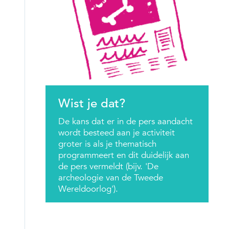
Wist je dat?
De kans dat er in de pers aandacht
wordt besteed aan je activiteit
groter is als je thematisch
programmeert en dit duidelijk aan
de pers vermeldt (bijv. 'De
archeologie van de Tweede
Wereldoorlog').