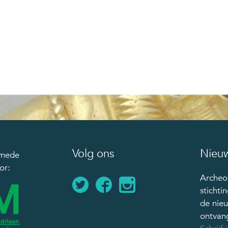
Volg ons
Nieuw
 mede
or:
Archeol
stichti
de nie
ontvan