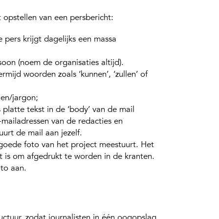
t opstellen van een persbericht:
 pers krijgt dagelijks een massa
soon (noem de organisaties altijd).
rmijd woorden zoals ‘kunnen’, ‘zullen’ of
en/jargon;
s platte tekst in de ‘body’ van de mail
e-mailadressen van de redacties en
uurt de mail aan jezelf.
 goede foto van het project meestuurt. Het
t is om afgedrukt te worden in de kranten.
oto aan.
uctuur, zodat journalisten in één oogopslag