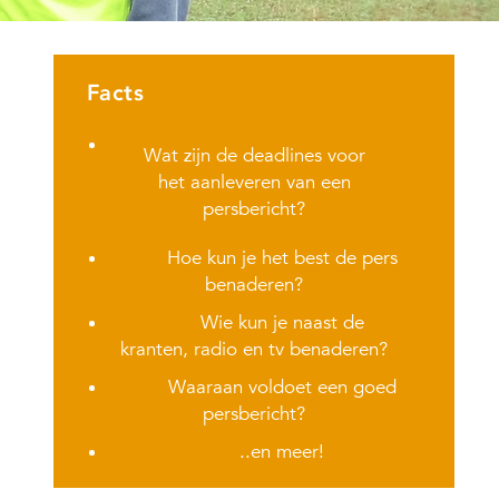
Facts
Wat zijn de deadlines voor
het aanleveren van een
persbericht?
Hoe kun je het best de pers
benaderen?
Wie kun je naast de
kranten, radio en tv benaderen?
Waaraan voldoet een goed
persbericht?
..en meer!