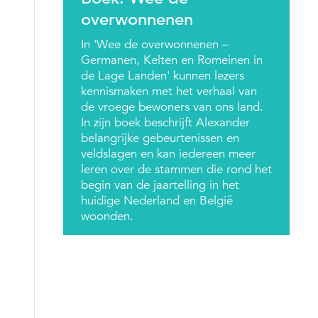
overwonnenen
In 'Wee de overwonnenen –
Germanen, Kelten en Romeinen in
de Lage Landen' kunnen lezers
kennismaken met het verhaal van
de vroege bewoners van ons land.
In zijn boek beschrijft Alexander
belangrijke gebeurtenissen en
veldslagen en kan iedereen meer
leren over de stammen die rond het
begin van de jaartelling in het
huidige Nederland en België
woonden.