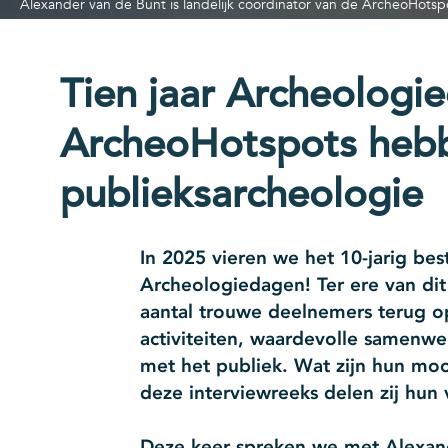
Alexander van de Bunt is landelijk coördinator van de ArcheoHotspo
Tien jaar Archeologi
ArcheoHotspots hebb
publieksarcheologie
In 2025 vieren we het 10-jarig be
Archeologiedagen! Ter ere van di
aantal trouwe deelnemers terug o
activiteiten, waardevolle samenw
met het publiek. Wat zijn hun moo
deze interviewreeks delen zij hun 
Deze keer spreken we met Alexand