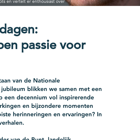
ts en vertelt er enthousiast over
edagen:
en passie voor
staan van de Nationale
t jubileum blikken we samen met een
p een decennium vol inspirerende
erkingen en bijzondere momenten
iste herinneringen en ervaringen? In
verhalen.
er van de Bunt, landelijk