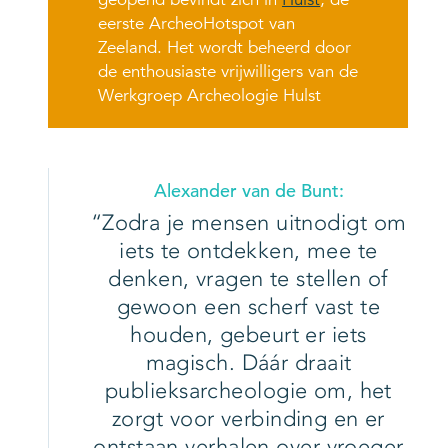
eerste ArcheoHotspot van
Zeeland. Het wordt beheerd door
de enthousiaste vrijwilligers van de
Werkgroep Archeologie Hulst
Alexander van de Bunt:
Zodra je mensen uitnodigt om
iets te ontdekken, mee te
denken, vragen te stellen of
gewoon een scherf vast te
houden, gebeurt er iets
magisch. Dáár draait
publieksarcheologie om, het
zorgt voor verbinding en er
ontstaan verhalen over vroeger