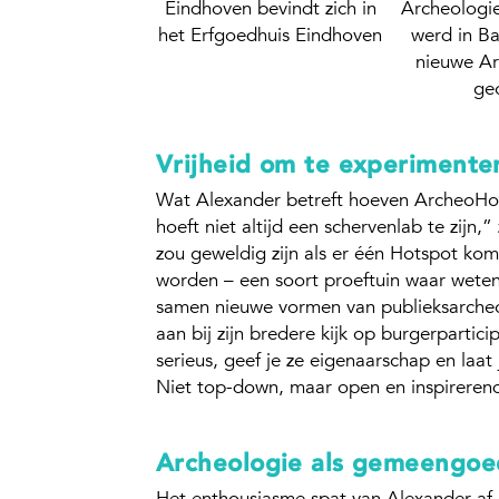
Eindhoven bevindt zich in
Archeologi
het Erfgoedhuis Eindhoven
werd in Ba
nieuwe A
ge
Vrijheid om te experimente
Wat Alexander betreft hoeven ArcheoHotsp
hoeft niet altijd een schervenlab te zijn,” 
zou geweldig zijn als er één Hotspot k
worden – een soort proeftuin waar wetens
samen nieuwe vormen van publieksarcheol
aan bij zijn bredere kijk op burgerpartici
serieus, geef je ze eigenaarschap en laat
Niet top-down, maar open en inspireren
Archeologie als gemeengoe
Het enthousiasme spat van Alexander af a