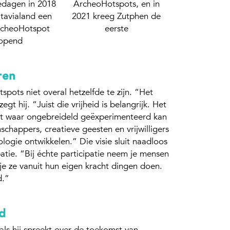
edagen in 2018
ArcheoHotspots, en in
tavialand een
2021 kreeg Zutphen de
rcheoHotspot
eerste
opend
ren
ots niet overal hetzelfde te zijn. “Het
zegt hij. “Juist die vrijheid is belangrijk. Het
omt waar ongebreideld geëxperimenteerd kan
chappers, creatieve geesten en vrijwilligers
ogie ontwikkelen.” Die visie sluit naadloos
patie. “Bij échte participatie neem je mensen
 je ze vanuit hun eigen kracht dingen doen.
d.”
d
ls hij spreekt over de toekomst van