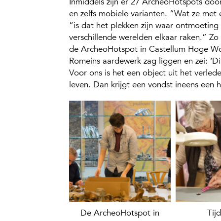
Inmiddels zijn er 27 ArcheoHotspots door
en zelfs mobiele varianten. “Wat ze met
“is dat het plekken zijn waar ontmoeting
verschillende werelden elkaar raken.” Zo 
de ArcheoHotspot in Castellum Hoge Woe
Romeins aardewerk zag liggen en zei: ‘Dit
Voor ons is het een object uit het verlede
leven. Dan krijgt een vondst ineens een 
De ArcheoHotspot in
Tij