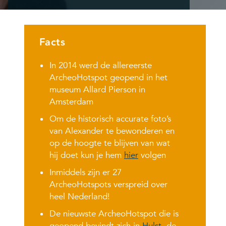
Facts
In 2014 werd de allereerste
ArcheoHotspot geopend in het
museum Allard Pierson in
Amsterdam
Om de historisch accurate foto’s
van Alexander te bewonderen en
op de hoogte te blijven van wat
hij doet kun je hem
hier
volgen
Inmiddels zijn er 27
ArcheoHotspots verspreid over
heel Nederland!
De nieuwste ArcheoHotspot die is
geopend bevindt zich in
Hulst
, de