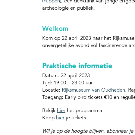
(Yuppen)
, een denktank van jonge erfgoed
archeologie en publiek.
Welkom
Kom op 22 april 2023 naar het Rijksmus
onvergetelijke avond vol fascinerende a
Praktische informatie
Datum: 22 april 2023
Tijd: 19.00 – 23.00 uur
Locatie:
Rijksmuseum van Oudheden
, Ra
Toegang: Early bird tickets €10 en regulie
Bekijk
hier
het programma
Koop
hier
je tickets
Wil je op de hoogte blijven, abonneer j