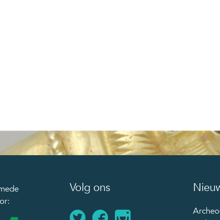
Volg ons
Nieuw
 mede
or:
Archeol