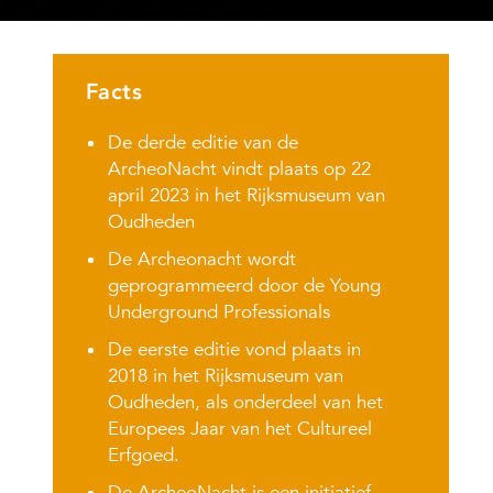
Facts
De derde editie van de
ArcheoNacht vindt plaats op 22
april 2023 in het Rijksmuseum van
Oudheden
De Archeonacht wordt
geprogrammeerd door de Young
Underground Professionals
De eerste editie vond plaats in
2018 in het Rijksmuseum van
Oudheden, als onderdeel van het
Europees Jaar van het Cultureel
Erfgoed.
De ArcheoNacht is een initiatief