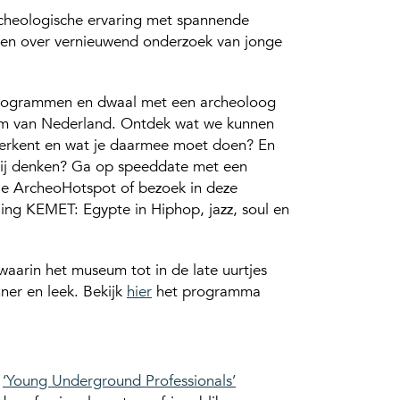
rcheologische ervaring met spannende
gen over vernieuwend onderzoek van jonge
 hologrammen en dwaal met een archeoloog
um van Nederland. Ontdek wat we kunnen
 herkent en wat je daarmee moet doen? En
wij denken? Ga op speeddate met een
ele ArcheoHotspot of bezoek in deze
lling KEMET: Egypte in Hiphop, jazz, soul en
arin het museum tot in de late uurtjes
ner en leek. Bekijk
hier
het programma
e
‘Young Underground Professionals’