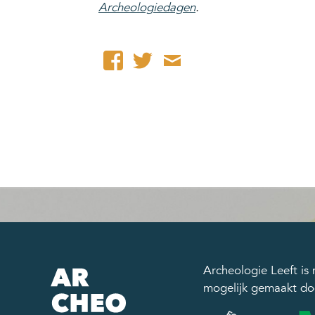
Archeologiedagen
.
Archeologie Leeft is
mogelijk gemaakt do