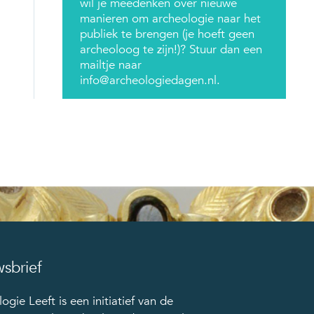
wil je meedenken over nieuwe
manieren om archeologie naar het
publiek te brengen (je hoeft geen
archeoloog te zijn!)? Stuur dan een
mailtje naar
info@archeologiedagen.nl.
sbrief
ogie Leeft is een initiatief van de