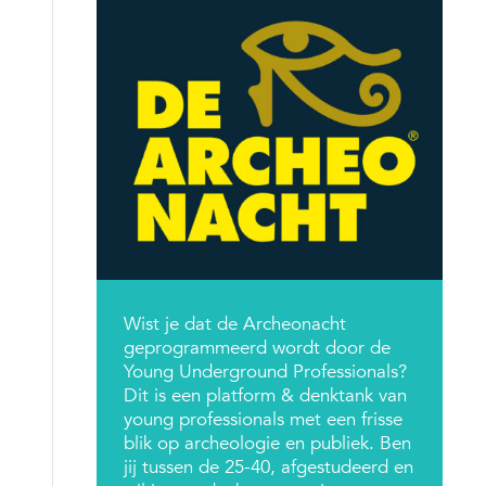
Wist je dat de Archeonacht
geprogrammeerd wordt door de
Young Underground Professionals?
Dit is een platform & denktank van
young professionals met een frisse
blik op archeologie en publiek. Ben
jij tussen de 25-40, afgestudeerd en