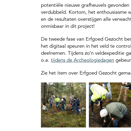
potentiële nieuwe grafheuvels gevonden en
verdubbeld. Kortom, het enthousiasme w
en de resultaten overstijgen alle verwac
onmisbaar in dit project!
De tweede fase van Erfgoed Gezocht best
het digitaal speuren in het veld te cont
deelnemen. Tijdens zo’n veldexpeditie g
o.a.
tijdens de Archeologiedagen
gebeur
Zie het item over Erfgoed Gezocht gem