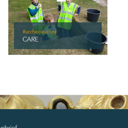
#archeosucces
CARE
sbrief