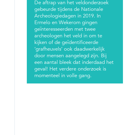
De aftrap van het veldonderzoek
gebeurde tijdens de Nationale
Archeologiedagen in 2019. In
Ermelo en Wekerom gingen
geïnteresseerden met twee
archeologen het veld in om te
kijken of de geïdentificeerde
‘grafheuvels’ ook daadwerkelijk
door mensen aangelegd zijn. Bij
een aantal bleek dat inderdaad het
geval! Het verdere onderzoek is
momenteel in volle gang.