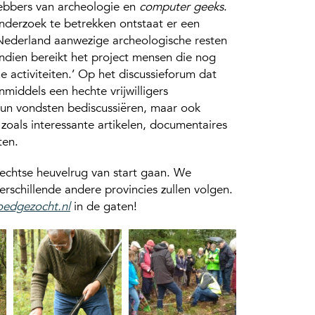
hebbers van archeologie en
computer geeks
.
onderzoek te betrekken ontstaat er een
Nederland aanwezige archeologische resten
dien bereikt het project mensen die nog
 activiteiten.’ Op het discussieforum dat
nmiddels een hechte vrijwilligers
un vondsten bediscussiëren, maar ook
oals interessante artikelen, documentaires
ten.
rechtse heuvelrug van start gaan. We
verschillende andere provincies zullen volgen.
edgezocht.nl
in de gaten!