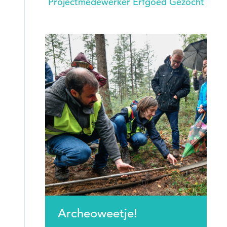
Projectmedewerker Erfgoed Gezocht
Archeoweetje!