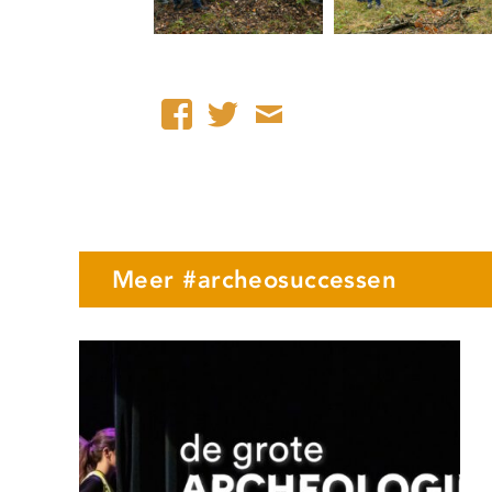
Meer #archeosuccessen