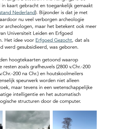
 in kaart gebracht en toegankelijk gemaakt
stand Nederland
). Bijzonder is dat je met
aardoor nu veel verborgen archeologie
voor archeologen, maar het betekent ook meer
n Universiteit Leiden en Erfgoed
n. Het idee voor
Erfgoed Gezocht
, dat als
nd werd gesubsidieerd, was geboren.
rden hoogtekaarten getoond waarop
 resten zoals grafheuvels (2800 v.Chr.-200
0 v.Chr.-200 na Chr.) en houtskoolmeilers
enselijk speurwerk worden niet alleen
oek, maar tevens in een wetenschappelijke
tige intelligentie en het automatisch
logische structuren door de computer.