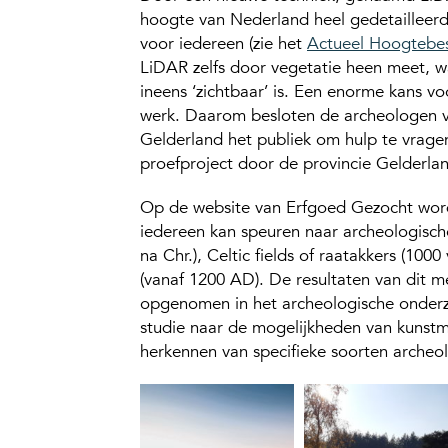
hoogte van Nederland heel gedetailleerd
voor iedereen (zie het
Actueel Hoogtebe
LiDAR zelfs door vegetatie heen meet, w
ineens ‘zichtbaar’ is. Een enorme kans 
werk. Daarom besloten de archeologen va
Gelderland het publiek om hulp te vrage
proefproject door de provincie Gelderla
Op de website van Erfgoed Gezocht wo
iedereen kan speuren naar archeologische
na Chr.), Celtic fields of raatakkers (100
(vanaf 1200 AD). De resultaten van dit m
opgenomen in het archeologische onderz
studie naar de mogelijkheden van kunstma
herkennen van specifieke soorten archeo