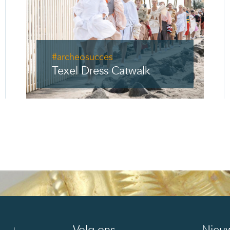
#archeosucces
Texel Dress Catwalk
Volg ons
Nieuw