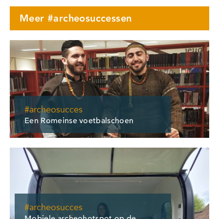
Meer #archeosuccessen
#archeosucces
Een Romeinse voetbalschoen
#archeosucces
Mobiele archeohotspot op de