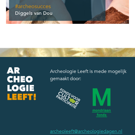
#archeosucces
Diggels van Dou
Archeologie Leeft is mede mogelijk
gemaakt door:
archeoleeft@archeologiedagen.nl