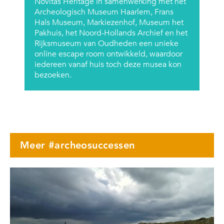
Novitas Heritage in samenwerking met het
Archeologisch Museum Haarlem, Frans
Hals Museum, Markiezenhof, Museum het
Pakhuis, het Noord-Hollands Archief en het
Rijksmuseum van Oudheden een unieke
online escape room ontwikkeld, waardoor
iedereen vanaf huis toch deze musea kon
bezoeken.
Meer #archeosuccessen