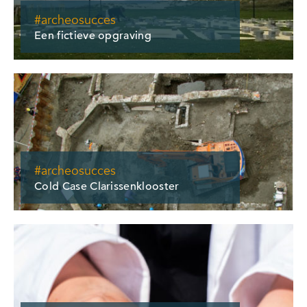
#archeosucces
Een fictieve opgraving
#archeosucces
Cold Case Clarissenklooster