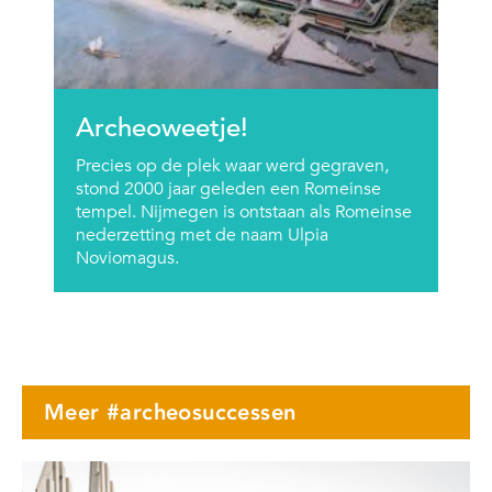
Archeoweetje!
Precies op de plek waar werd gegraven,
stond 2000 jaar geleden een Romeinse
tempel. Nijmegen is ontstaan als Romeinse
nederzetting met de naam Ulpia
Noviomagus.
Meer #archeosuccessen