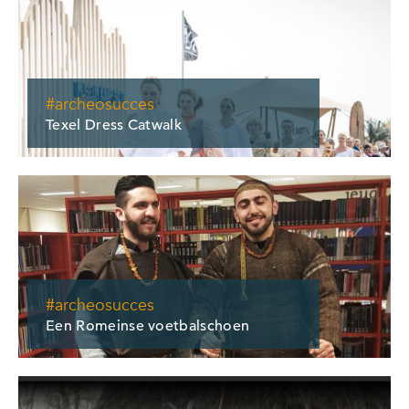
#archeosucces
Texel Dress Catwalk
#archeosucces
Een Romeinse voetbalschoen