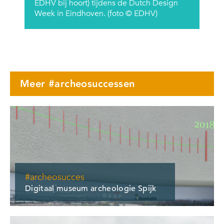
EDHV bij hoort) tijdens de Dutch Design
Week in Eindhoven. (foto © EDHV)
Meer #archeosuccessen
#archeosucces
Digitaal museum archeologie Spijk