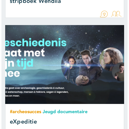
stripboek Wendila
#archeosucces
Jeugd documentaire
​eXpeditie