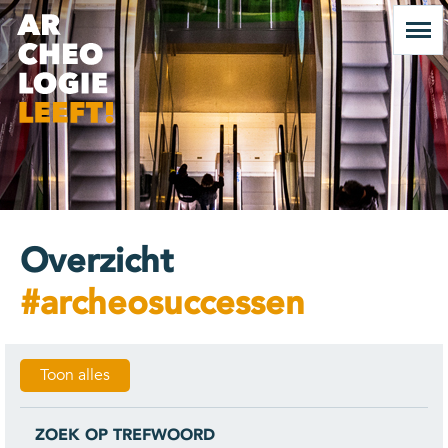
Overzicht
#archeosuccessen
Toon alles
ZOEK OP TREFWOORD