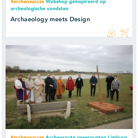
#archeosucces
Webshop geïnspireerd op
archeologische vondsten
Archaeology meets Design
#archeosucces
Archeoroute speerpunten Limburg