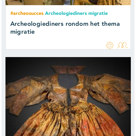
#archeosucces
Archeologiediners migratie
Archeologiediners rondom het thema
migratie