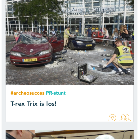
#archeosucces
PR-stunt
T-rex Trix is los!