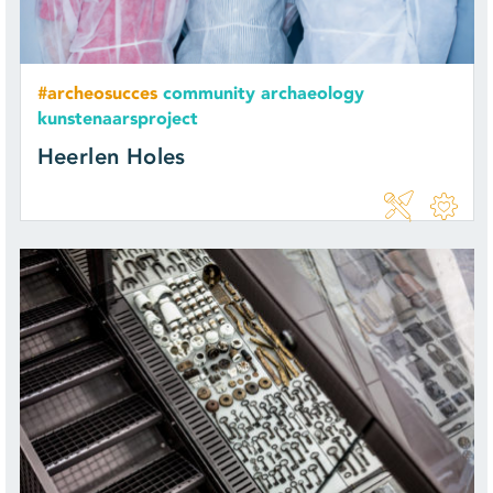
#archeosucces
community archaeology
kunstenaarsproject
Heerlen Holes