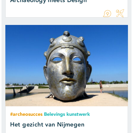
Archaeology meets Design
#archeosucces
Belevings kunstwerk
Het gezicht van Nijmegen