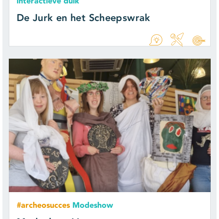
interactieve duik
De Jurk en het Scheepswrak
#archeosucces
Modeshow