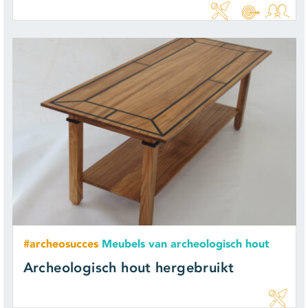
#archeosucces
Meubels van archeologisch hout
Archeologisch hout hergebruikt