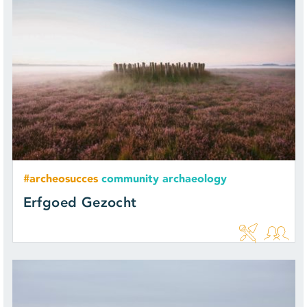
#archeosucces
community archaeology
Erfgoed Gezocht