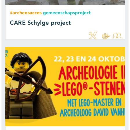
#archeosucces
gemeenschapsproject
CARE Schylge project