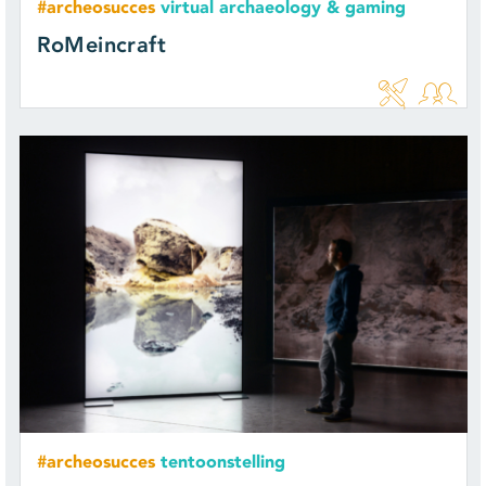
#archeosucces
virtual archaeology & gaming
RoMeincraft
#archeosucces
tentoonstelling