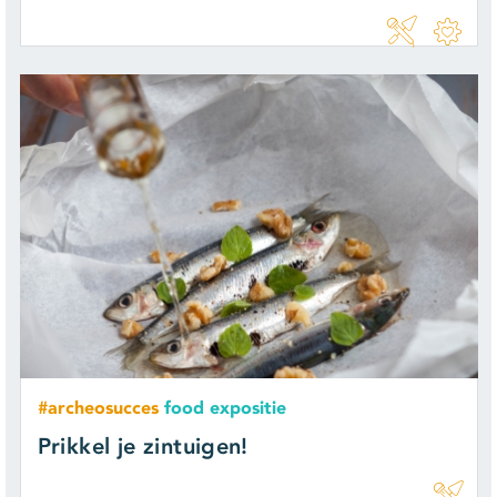
#archeosucces
food expositie
Prikkel je zintuigen!