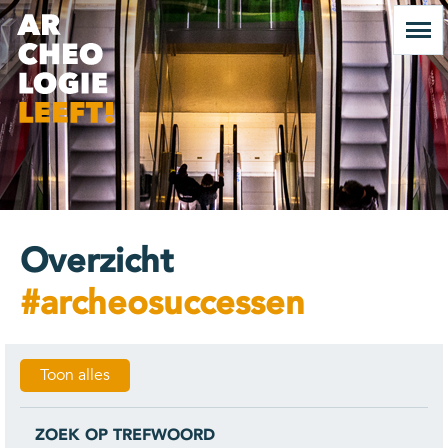
Overzicht
#archeosuccessen
Toon alles
ZOEK OP TREFWOORD