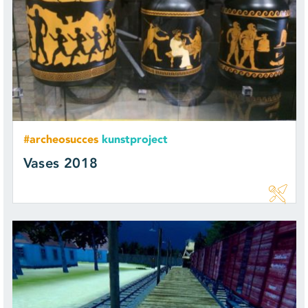
#archeosucces
kunstproject
Vases 2018