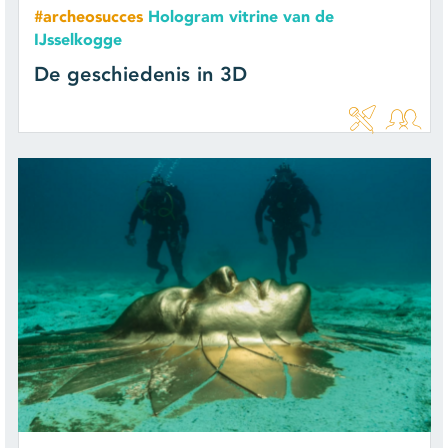
#archeosucces
Hologram vitrine van de
IJsselkogge
De geschiedenis in 3D