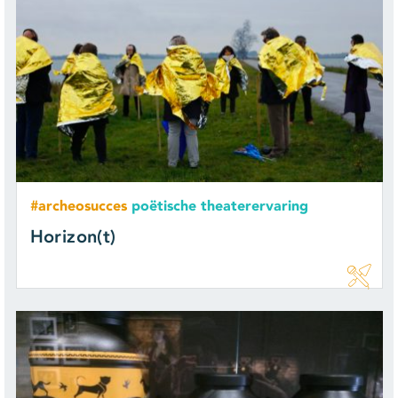
#archeosucces
poëtische theaterervaring
Horizon(t)